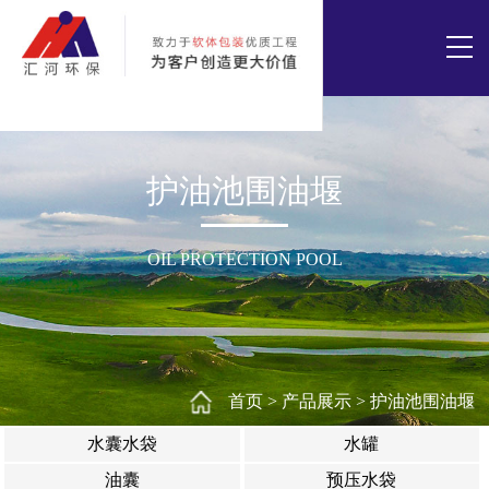
护油池围油堰
OIL PROTECTION POOL
首页
>
产品展示
>
护油池围油堰
水囊水袋
水罐
油囊
预压水袋