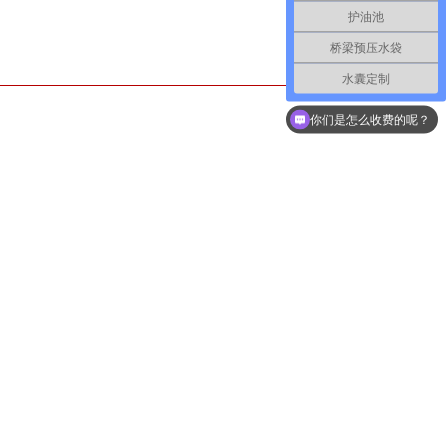
护油池
桥梁预压水袋
水囊定制
现在有优惠活动么？