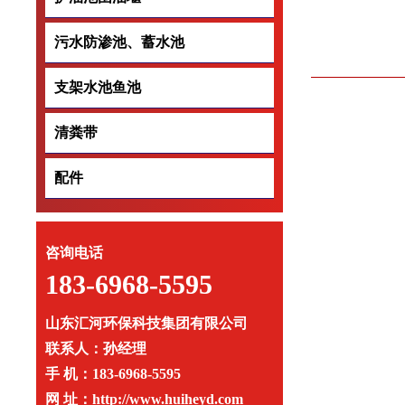
污水防渗池、蓄水池
污水防渗池、蓄水
支架水池鱼池
支架水池鱼池
清粪带
清粪带
配件
配件
咨询电话
183-6968-5595
山东汇河环保科技集团有限公司
联系人：孙经理
手 机：183-6968-5595
网 址：http://www.huiheyd.com