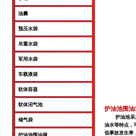
油囊
油囊
预压水袋
预压水袋
吊重水袋
吊重水袋
军用水袋
军用水袋
车载液袋
车载液袋
软体容器
软体容器
软体沼气池
软体沼气池
护油池围油
护油池采用pv
储气袋
储气袋
油水等特点，
低事故发生率
护油池围油堰
护油池围油堰