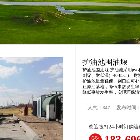
护油池围油堰
护油池围油堰 护油池采用pv
刺穿、耐低温( -40-85C
护油池质量轻便、创口面可补
止原油落地，降低事故发生率
降低事故发生率，实现环保清
人气：
847
发布时间：202
欢迎拨打24小时订购
183-69