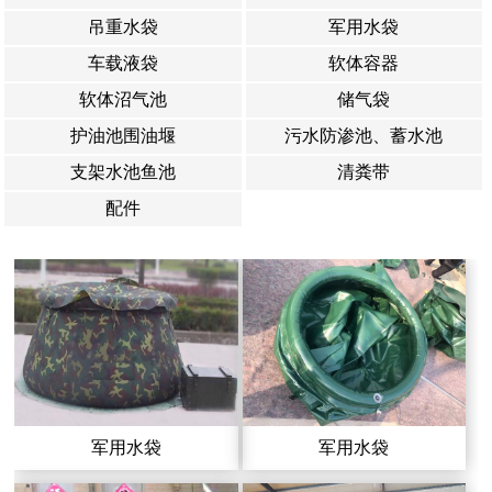
吊重水袋
军用水袋
车载液袋
软体容器
软体沼气池
储气袋
护油池围油堰
污水防渗池、蓄水池
支架水池鱼池
清粪带
配件
军用水袋
军用水袋