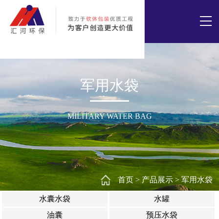
军用水袋
MILITARY WATER BAG
首页
>
产品展示
>
军用水袋
水囊水袋
水罐
油囊
预压水袋