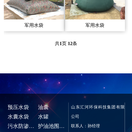
军用水袋
军用水袋
共
1
页
12
条
预压水袋
油囊
山东汇河环保科技集团有限
水囊水袋
水罐
公司
污水防渗池、蓄水池
护油池围油堰
联系人：孙经理