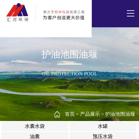
护油池围油堰
OIL PROTECTION POOL
首页
>
产品展示
>
护油池围油堰
水囊水袋
水罐
油囊
预压水袋