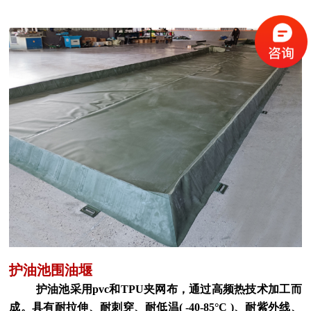
护油池围油堰
护油池采用pvc和TPU夹网布，通过高频热技术加工而
成。具有耐拉伸、耐刺穿、耐低温( -40-85°C )、耐紫外线、