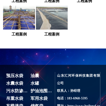
工程案例
工程案例
工程案例
工程案例
工程案例
预压水袋
油囊
山东汇河环保科技集团有限
水囊水袋
水罐
公司
污水防渗池、蓄水池
护油池围油堰
联系人：孙经理
吊重水袋
军用水袋
电话：183-6968-5595
车载液袋
储气袋
网址：http://www.huiheyd.co