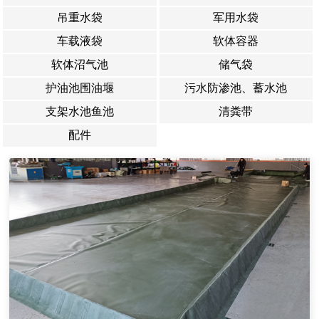
吊重水袋
军用水袋
车载液袋
软体容器
软体沼气池
储气袋
护油池围油堰
污水防渗池、蓄水池
支架水池鱼池
清粪带
配件