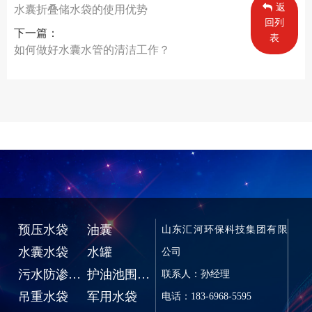
返
水囊折叠储水袋的使用优势
回列
下一篇：
表
如何做好水囊水管的清洁工作？
预压水袋
油囊
山东汇河环保科技集团有限
水囊水袋
水罐
公司
污水防渗池、蓄水池
护油池围油堰
联系人：孙经理
吊重水袋
军用水袋
电话：183-6968-5595