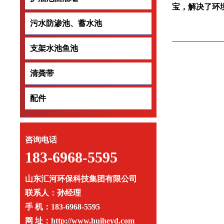
宝，解决了环
污水防渗池、蓄水池
污水防渗池、蓄水
支架水池鱼池
支架水池鱼池
清粪带
清粪带
配件
配件
咨询电话
183-6968-5595
山东汇河环保科技集团有限公司
联系人：孙经理
手 机：183-6968-5595
网 址：http://www.huiheyd.com