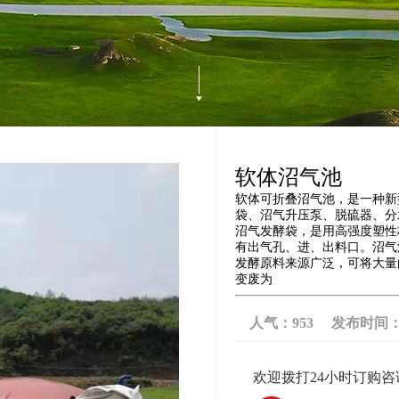
软体沼气池
软体可折叠沼气池，是一种新
袋、沼气升压泵、脱硫器、分
沼气发酵袋，是用高强度塑性
有出气孔、进、出料口。沼气
发酵原料来源广泛，可将大量
变废为
人气：
953
发布时间：202
欢迎拨打24小时订购