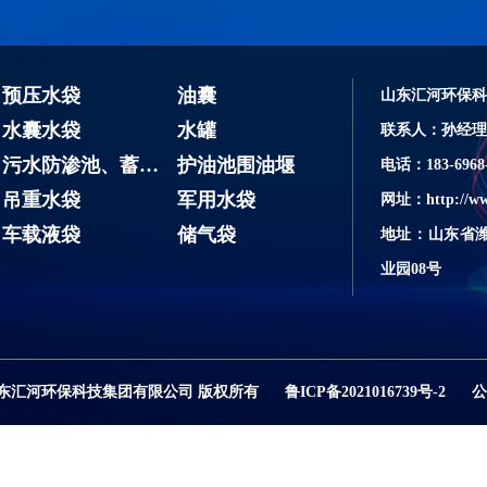
预压水袋
油囊
山东汇河环保科
水囊水袋
水罐
联系人：孙经理
污水防渗池、蓄水池
护油池围油堰
电话：183-6968-
吊重水袋
军用水袋
网址：http://ww
车载液袋
储气袋
地址：山东省
业园08号
 2021山东汇河环保科技集团有限公司 版权所有
鲁ICP备2021016739号-2
公