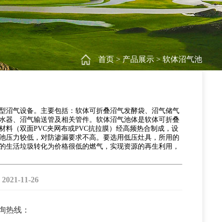
首页
>
产品展示
>
软体沼气池
型沼气设备。主要包括：软体可折叠沼气发酵袋、沼气储气
水器、沼气输送管及相关管件。软体沼气池体是软体可折叠
材料（双面PVC夹网布或PVC抗拉膜）经高频热合制成，设
池压力较低，对防渗漏要求不高。要选用低压灶具，所用的
的生活垃圾转化为价格很低的燃气，实现资源的再生利用，
1-11-26
咨询热线：