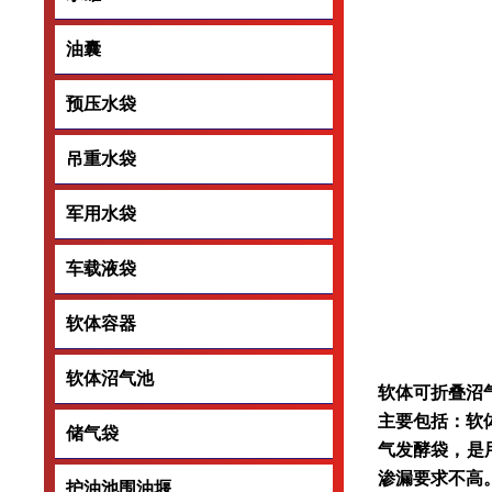
油囊
油囊
预压水袋
预压水袋
吊重水袋
吊重水袋
军用水袋
军用水袋
车载液袋
车载液袋
软体容器
软体容器
软体沼气池
软体沼气池
软体可折叠沼
主要包括：软
储气袋
储气袋
气发酵袋，是
渗漏要求不高
护油池围油堰
护油池围油堰