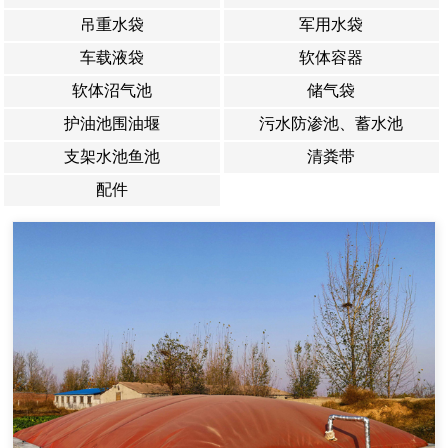
吊重水袋
军用水袋
车载液袋
软体容器
软体沼气池
储气袋
护油池围油堰
污水防渗池、蓄水池
支架水池鱼池
清粪带
配件