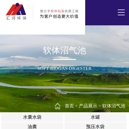
软体沼气池
SOFT BIOGAS DIGESTER
首页
>
产品展示
>
软体沼气池
水囊水袋
水罐
油囊
预压水袋