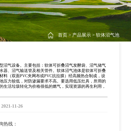
首页
>
产品展示
>
软体沼气池
型沼气设备。主要包括：软体可折叠沼气发酵袋、沼气储气
水器、沼气输送管及相关管件。软体沼气池体是软体可折叠
材料（双面PVC夹网布或PVC抗拉膜）经高频热合制成，设
池压力较低，对防渗漏要求不高。要选用低压灶具，所用的
的生活垃圾转化为价格很低的燃气，实现资源的再生利用，
1-11-26
咨询热线：