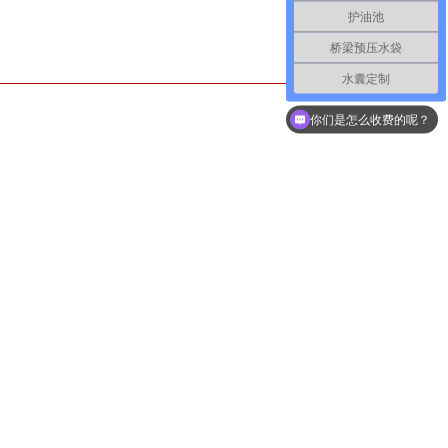
护油池
桥梁预压水袋
水囊定制
现在有优惠活动么？
你们是怎么收费的呢？