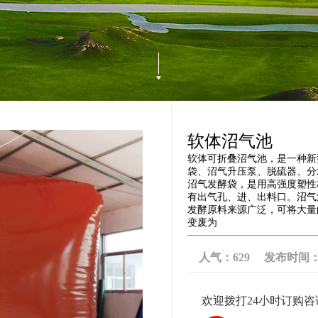
软体沼气池
软体可折叠沼气池，是一种新
袋、沼气升压泵、脱硫器、分
沼气发酵袋，是用高强度塑性
有出气孔、进、出料口。沼气
发酵原料来源广泛，可将大量
变废为
人气：
629
发布时间：202
欢迎拨打24小时订购