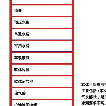
油囊
油囊
预压水袋
预压水袋
吊重水袋
吊重水袋
军用水袋
军用水袋
车载液袋
车载液袋
软体容器
软体容器
软体沼气池
软体沼气池
软体可折叠沼
主要包括：软
储气袋
储气袋
气发酵袋，是
渗漏要求不高
护油池围油堰
护油池围油堰