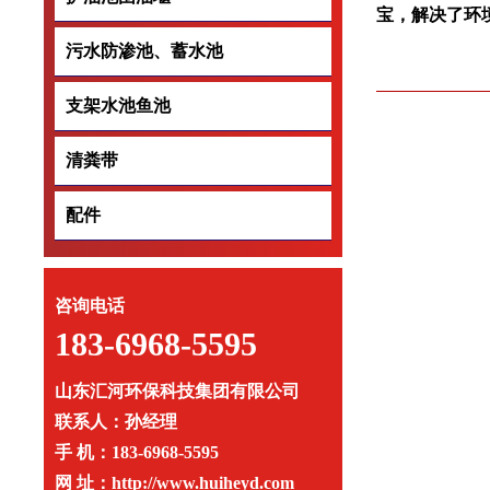
宝，解决了环
污水防渗池、蓄水池
污水防渗池、蓄水
支架水池鱼池
支架水池鱼池
清粪带
清粪带
配件
配件
咨询电话
183-6968-5595
山东汇河环保科技集团有限公司
联系人：孙经理
手 机：183-6968-5595
网 址：http://www.huiheyd.com