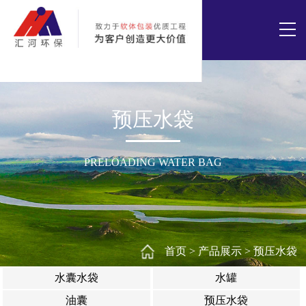
预压水袋
PRELOADING WATER BAG
首页
>
产品展示
>
预压水袋
水囊水袋
水罐
油囊
预压水袋