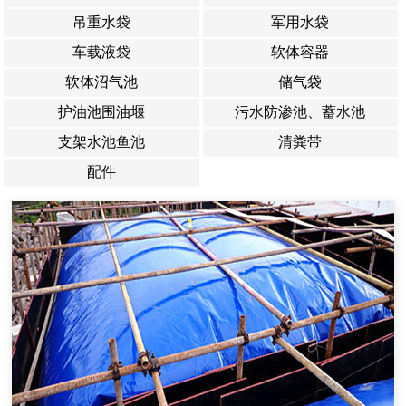
吊重水袋
军用水袋
车载液袋
软体容器
软体沼气池
储气袋
护油池围油堰
污水防渗池、蓄水池
支架水池鱼池
清粪带
配件