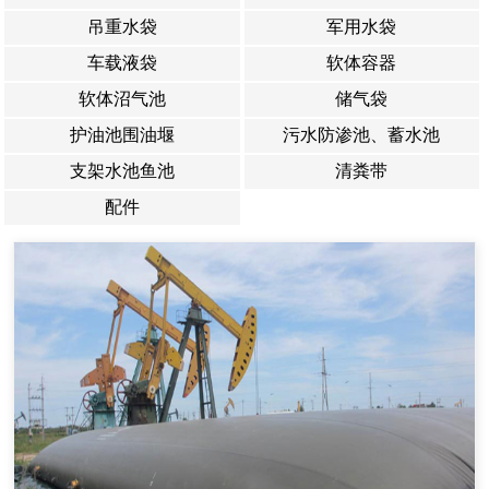
吊重水袋
军用水袋
车载液袋
软体容器
软体沼气池
储气袋
护油池围油堰
污水防渗池、蓄水池
支架水池鱼池
清粪带
配件