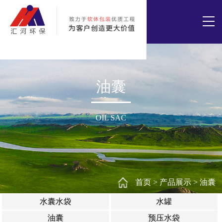
油囊
OIL SAC
首页
>
产品展示
>
油囊
水囊水袋
水罐
油囊
预压水袋