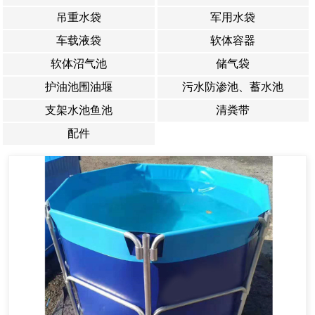
吊重水袋
军用水袋
车载液袋
软体容器
软体沼气池
储气袋
护油池围油堰
污水防渗池、蓄水池
支架水池鱼池
清粪带
配件