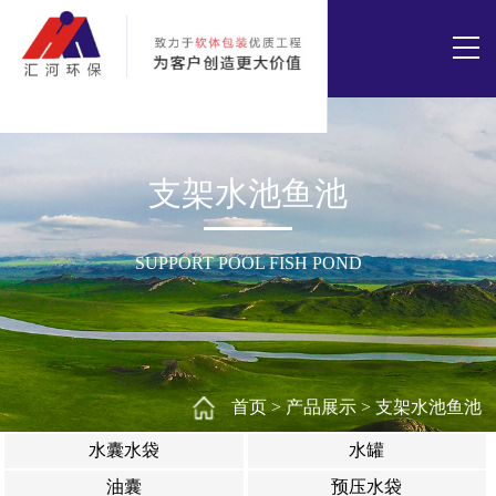
支架水池鱼池
SUPPORT POOL FISH POND
首页
>
产品展示
>
支架水池鱼池
水囊水袋
水罐
油囊
预压水袋