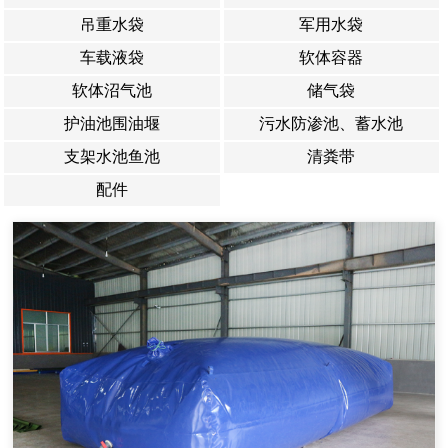
吊重水袋
军用水袋
车载液袋
软体容器
软体沼气池
储气袋
护油池围油堰
污水防渗池、蓄水池
支架水池鱼池
清粪带
配件