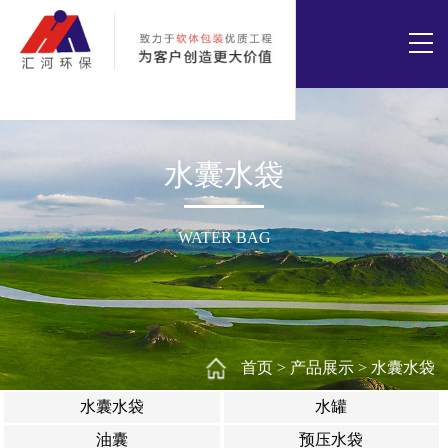
水囊水袋
WATER BAG
首页
>
产品展示
>
水囊水袋
水囊水袋
水罐
油囊
预压水袋