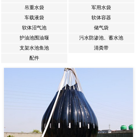
吊重水袋
军用水袋
车载液袋
软体容器
软体沼气池
储气袋
护油池围油堰
污水防渗池、蓄水池
支架水池鱼池
清粪带
配件