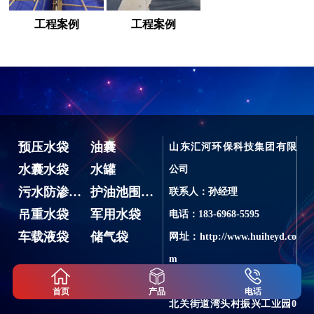
工程案例
工程案例
预压水袋
油囊
山东汇河环保科技集团有限
水囊水袋
水罐
公司
污水防渗池、蓄水池
护油池围油堰
联系人：孙经理
吊重水袋
军用水袋
电话：183-6968-5595
车载液袋
储气袋
网址：http://www.huiheyd.co
m
地址：山东省潍坊市潍城区
首页
产品
电话
北关街道湾头村振兴工业园0