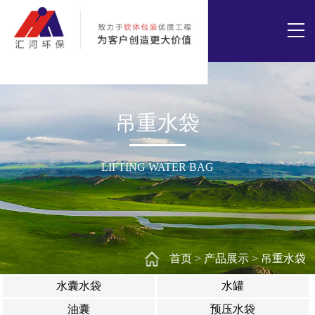
吊重水袋
LIFTING WATER BAG
首页
>
产品展示
>
吊重水袋
水囊水袋
水罐
油囊
预压水袋