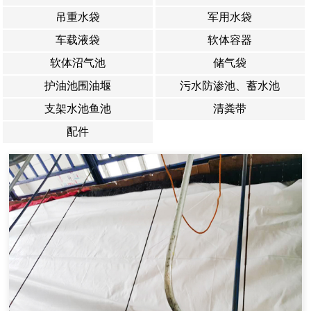
吊重水袋
军用水袋
车载液袋
软体容器
软体沼气池
储气袋
护油池围油堰
污水防渗池、蓄水池
支架水池鱼池
清粪带
配件