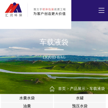
车载液袋
LIQUID BAG
首页
>
产品展示
>
车载液袋
水囊水袋
水罐
油囊
预压水袋