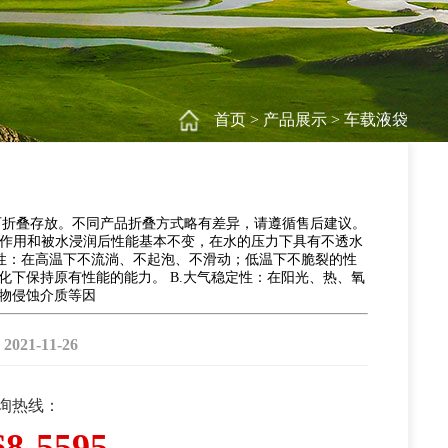
首页
>
产品展示
>
车载液袋
可折叠存放。不同产品折叠方式略有差异，请遵循售后建议。
水的作用和被水浸润后性能基本不变，在水的压力下具有不透水
度稳定性：在高温下不流淌、不起泡、不滑动；低温下不脆裂的性
化下保持原有性能的能力。 B.大气稳定性：在阳光、热、氧
物侵蚀介质等因
1-11-26
咨询热线：
68-5595