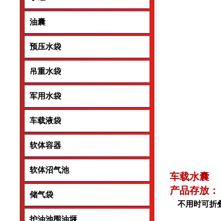
油囊
油囊
预压水袋
预压水袋
吊重水袋
吊重水袋
军用水袋
军用水袋
车载液袋
车载液袋
软体容器
软体容器
软体沼气池
软体沼气池
车载水囊
产品存放：
储气袋
储气袋
不用时可折叠
护油池围油堰
护油池围油堰