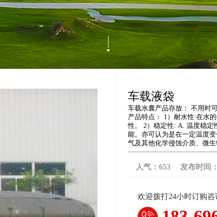
车载液袋
车载水囊产品存放： 不用时
产品特点： 1）耐水性:在
性。 2）稳定性: A. 温
能。亦可认为是在一定温度变
气及其他化学侵蚀介质、微生
人气：
653
发布时间：202
欢迎拨打24小时订购
183-69