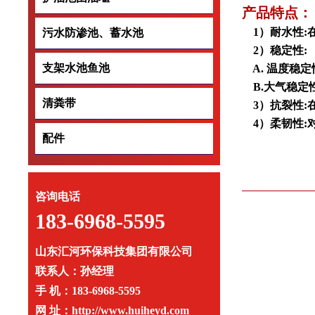
产品特点：
1）耐水性:
污水防渗池、蓄水池
污水防渗池、蓄水
2）稳定性:
支架水池鱼池
支架水池鱼池
A. 温度稳
B.大气稳定
清粪带
清粪带
3）抗裂性:
4）柔韧性:
配件
配件
咨询电话
183-6968-5595
山东汇河环保科技集团有限公司
联系人：孙经理
手 机：183-6968-5595
网 址：http://www.huiheyd.com