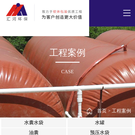
工程案例
CASE
首页
>
工程案例
水囊水袋
水罐
油囊
预压水袋