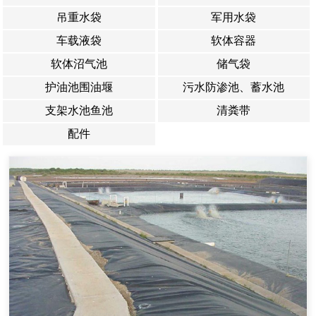
吊重水袋
军用水袋
车载液袋
软体容器
软体沼气池
储气袋
护油池围油堰
污水防渗池、蓄水池
支架水池鱼池
清粪带
配件